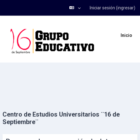
Iniciar sesión (ingresar)
Saltar al contenido principal
Inicio
Centro de Estudios Universitarios ¨16 de
Septiembre¨